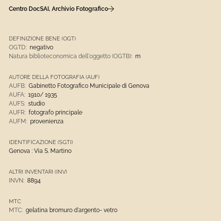
Centro DocSAI, Archivio Fotografico
DEFINIZIONE BENE (OGT)
OGTD:
negativo
Natura biblioteconomica dell'oggetto (OGTB):
m
AUTORE DELLA FOTOGRAFIA (AUF)
AUFB:
Gabinetto Fotografico Municipale di Genova
AUFA:
1910/ 1935
AUFS:
studio
AUFR:
fotografo principale
AUFM:
provenienza
IDENTIFICAZIONE (SGTI)
Genova : Via S. Martino
ALTRI INVENTARI (INV)
INVN:
8894
MTC
MTC:
gelatina bromuro d'argento- vetro