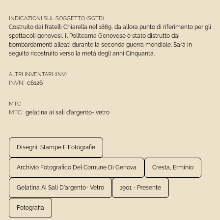
INDICAZIONI SUL SOGGETTO (SGTD)
Costruito dai fratelli Chiarella nel 1869, da allora punto di riferimento per gli
spettacoli genovesi, il Politeama Genovese è stato distrutto dai
bombardamenti alleati durante la seconda guerra mondiale. Sarà in
seguito ricostruito verso la metà degli anni Cinquanta.
ALTRI INVENTARI (INV)
INVN:
c6126
MTC
MTC:
gelatina ai sali d'argento- vetro
Disegni, Stampe E Fotografie
Archivio Fotografico Del Comune Di Genova
Cresta, Erminio
Gelatina Ai Sali D'argento- Vetro
1901 - Presente
Fotografia