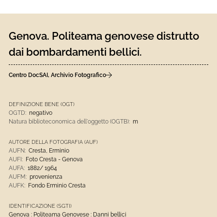
Genova. Politeama genovese distrutto
dai bombardamenti bellici.
Centro DocSAI, Archivio Fotografico
DEFINIZIONE BENE (OGT)
OGTD:
negativo
Natura biblioteconomica dell'oggetto (OGTB):
m
AUTORE DELLA FOTOGRAFIA (AUF)
AUFN:
Cresta, Erminio
AUFI:
Foto Cresta - Genova
AUFA:
1882/ 1964
AUFM:
provenienza
AUFK:
Fondo Erminio Cresta
IDENTIFICAZIONE (SGTI)
Genova : Politeama Genovese : Danni bellici