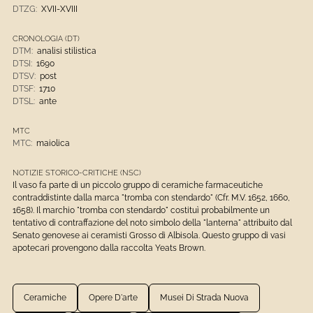
DTZG:
XVII-XVIII
CRONOLOGIA (DT)
DTM:
analisi stilistica
DTSI:
1690
DTSV:
post
DTSF:
1710
DTSL:
ante
MTC
MTC:
maiolica
NOTIZIE STORICO-CRITICHE (NSC)
Il vaso fa parte di un piccolo gruppo di ceramiche farmaceutiche
contraddistinte dalla marca "tromba con stendardo" (Cfr. M.V. 1652, 1660,
1658). Il marchio "tromba con stendardo" costituì probabilmente un
tentativo di contraffazione del noto simbolo della "lanterna" attribuito dal
Senato genovese ai ceramisti Grosso di Albisola. Questo gruppo di vasi
apotecari provengono dalla raccolta Yeats Brown.
Ceramiche
Opere D'arte
Musei Di Strada Nuova