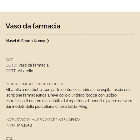
Vaso da farmacia
Musei di Strada Nuova
OGT
OGTD:
vaso da farmacia
OGTT:
Albarello
INDICAZIONI SULL'OGGETTO (DESO)
Albarello a rocchetto, con parte centrale cilindrica che ospita fascia con
iscrizione farmaceutica. Breve collo cilindrico, bocca con labbro
estroflesso. Il decoro è costituito dal repertorio di uccelli e piante derivato
dai modelli della piorcellana cinese tardo-Ming.
INVENTARIO DI MUSEO O SOPRINTENDENZA
INVN:
M.V.1658
DTZ