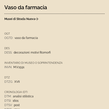
Vaso da farmacia
Musei di Strada Nuova
OGT
OGTD:
vaso da farmacia
DES
DESS:
decorazioni: motivi fitomorfi
INVENTARIO DI MUSEO O SOPRINTENDENZA
INVN:
M.V.1591
DTZ
DTZG:
XVII
CRONOLOGIA (DT)
DTM:
analisi stilistica
DTSI:
1601
DTSV:
post