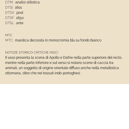
DTM:
analisi stilistica
DTSI:
1601
DTSV:
post
DTSF:
1650
DTSL:
ante
MTC
MTC:
maiolica decorata in monocromia blu su fondo bianco
NOTIZIE STORICO-CRITICHE (NSC)
Il vaso presenta la scena di Apollo e Dafne nella parte superiore del recto,
mentre nella parte inferiore e sul verso si notano scene di caccia tra
animali, un soggetto di origine orientale diffuso anche nella metallistica
ottomana, oltre che nei tessuti indo-portoghesi.
Ceramiche
Opere D'arte
Musei Di Strada Nuova
Maiolica Decorata In Monocromia Blu Su Fondo Bianco
1601 - 1800
Opere E Oggetti D'Arte