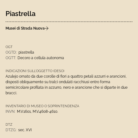
Piastrella
Musei di Strada Nuova
OGT
OGTD:
piastrella
OGTT:
Decoro a cellula autonoma
INDICAZIONI SULL'OGGETTO (DESO)
Azulejo ornato da due corolle di fiori a quattro petali azzurri e arancioni,
disposti obliquamente su tralci ondulati racchiusi entro forma
semicircolare profilata in azzurro, nero e arancione che si diparte in due
bracci.
INVENTARIO DI MUSEO O SOPRINTENDENZA
INVN:
M.V.1601, M.V.4608-4610.
DTZ
DTZG:
sec. XVI