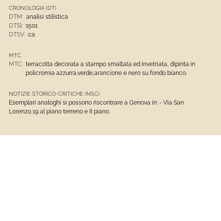
CRONOLOGIA (DT)
DTM:
analisi stilistica
DTSI:
1501
DTSV:
ca
MTC
MTC:
terracotta decorata a stampo smaltata ed invetriata, dipinta in
policromia azzurra,verde,arancione e nero su fondo bianco.
NOTIZIE STORICO-CRITICHE (NSC)
Esemplari analoghi si possono riscontrare a Genova in: - Via San
Lorenzo,19 al piano terreno e II piano.
Ceramiche
Opere D'arte
Musei Di Strada Nuova
Terracotta Decorata A Stampo (cuenca) Smaltata Ed Invetriata, Dipinta In Policromia Azzurra,verde,arancione E Nero Su Fondo Bianco.
1401 - 1600
Opere E Oggetti D'Arte