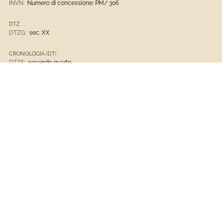
INVN:
Numero di concessione: PM/ 306
DTZ
DTZG:
sec. XX
CRONOLOGIA (DT)
DTZS:
secondo quarto
DTM:
documentazione
DTSI:
1931
DTSV:
post
MTC
MTC:
bronzo
MTC:
marmo grigio scolpito
Opere D'arte
Cimitero Monumentale Di Staglieno
Marmo Grigio Scolpito
1901 - Presente
Opere E Oggetti D'Arte