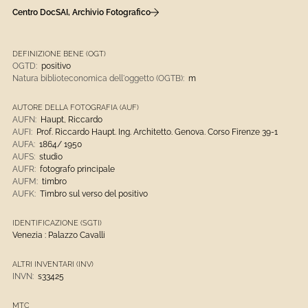
Centro DocSAI, Archivio Fotografico
DEFINIZIONE BENE (OGT)
OGTD:
positivo
Natura biblioteconomica dell'oggetto (OGTB):
m
AUTORE DELLA FOTOGRAFIA (AUF)
AUFN:
Haupt, Riccardo
AUFI:
Prof. Riccardo Haupt. Ing. Architetto. Genova. Corso Firenze 39-1
AUFA:
1864/ 1950
AUFS:
studio
AUFR:
fotografo principale
AUFM:
timbro
AUFK:
Timbro sul verso del positivo
IDENTIFICAZIONE (SGTI)
Venezia : Palazzo Cavalli
ALTRI INVENTARI (INV)
INVN:
s33425
MTC