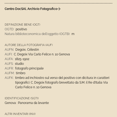
Centro DocSAI, Archivio Fotografico
DEFINIZIONE BENE (OGT)
OGTD:
positivo
Natura biblioteconomica dell'oggetto (OGTB):
m
AUTORE DELLA FOTOGRAFIA (AUF)
AUFN:
Degoix, Célestin
AUFI:
C. Degoix Via Carlo Felice n. 10 Genova
AUFA:
1825-1902
AUFS:
studio
AUFR:
fotografo principale
AUFM:
timbro
AUFK:
timbro ad inchiostro sul verso del positivo con dicitura in caratteri
tipografici: C. Degoix fotografo brevettato da S.M. il Re d'Italia Via
Carlo Felice n. 10 Genova
IDENTIFICAZIONE (SGTI)
Genova : Panorama da levante
ALTRI INVENTARI (INV)