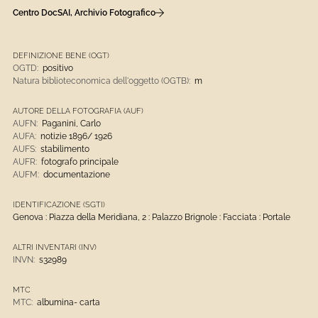
Centro DocSAI, Archivio Fotografico
DEFINIZIONE BENE (OGT)
OGTD:
positivo
Natura biblioteconomica dell'oggetto (OGTB):
m
AUTORE DELLA FOTOGRAFIA (AUF)
AUFN:
Paganini, Carlo
AUFA:
notizie 1896/ 1926
AUFS:
stabilimento
AUFR:
fotografo principale
AUFM:
documentazione
IDENTIFICAZIONE (SGTI)
Genova : Piazza della Meridiana, 2 : Palazzo Brignole : Facciata : Portale
ALTRI INVENTARI (INV)
INVN:
s32989
MTC
MTC:
albumina- carta