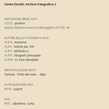
Centro DocSAI, Archivio Fotografico
DEFINIZIONE BENE (OGT)
OGTD:
positivo
Natura biblioteconomica dell'oggetto (OGTB):
m
AUTORE DELLA FOTOGRAFIA (AUF)
AUFN:
Anonimo
AUFA:
notizie sec. XIX
AUFS:
attribuita a
AUFR:
fotografo principale
AUFM:
n.r. (non rilevabile)
IDENTIFICAZIONE (SGTI)
Genova : Visita dei reali -- 1892
ALTRI INVENTARI (INV)
INVN:
s33077
MTC
MTC:
albumina- carta