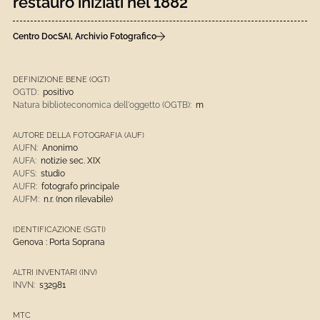
restauro iniziati nel 1882
Centro DocSAI, Archivio Fotografico
DEFINIZIONE BENE (OGT)
OGTD:
positivo
Natura biblioteconomica dell'oggetto (OGTB):
m
AUTORE DELLA FOTOGRAFIA (AUF)
AUFN:
Anonimo
AUFA:
notizie sec. XIX
AUFS:
studio
AUFR:
fotografo principale
AUFM:
n.r. (non rilevabile)
IDENTIFICAZIONE (SGTI)
Genova : Porta Soprana
ALTRI INVENTARI (INV)
INVN:
s32981
MTC