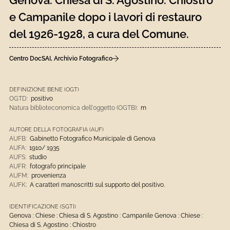
Genova. Chiesa di S. Agostino. Chiostro
e Campanile dopo i lavori di restauro
del 1926-1928, a cura del Comune.
Centro DocSAI, Archivio Fotografico
DEFINIZIONE BENE (OGT)
OGTD:
positivo
Natura biblioteconomica dell'oggetto (OGTB):
m
AUTORE DELLA FOTOGRAFIA (AUF)
AUFB:
Gabinetto Fotografico Municipale di Genova
AUFA:
1910/ 1935
AUFS:
studio
AUFR:
fotografo principale
AUFM:
provenienza
AUFK:
A caratteri manoscritti sul supporto del positivo.
IDENTIFICAZIONE (SGTI)
Genova : Chiese : Chiesa di S. Agostino : Campanile Genova : Chiese :
Chiesa di S. Agostino : Chiostro