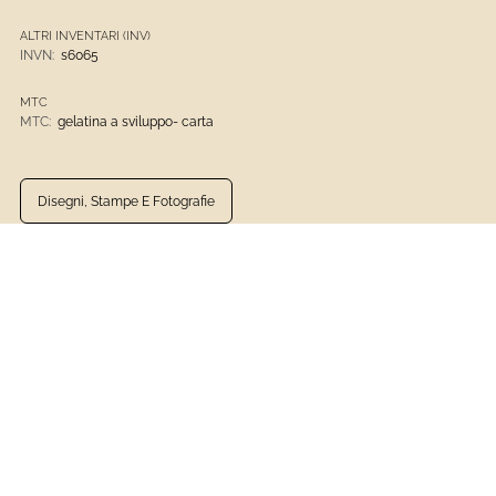
ALTRI INVENTARI (INV)
INVN:
s6065
MTC
MTC:
gelatina a sviluppo- carta
Disegni, Stampe E Fotografie
Archivio Fotografico Del Comune Di Genova
Gelatina A Sviluppo- Carta
1901 - Presente
Fotografia
VEDI LA SCHEDA COMPLETA