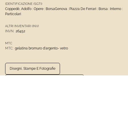
IDENTIFICAZIONE (SGTI)
Coppedè, Adolfo : Opere : BorsaGenova : Piazza De Ferrari : Borsa : Interno :
Particolari
ALTRI INVENTARI (INV)
INVN:
26452
MTC
MTC:
gelatina bromuro d'argento- vetro
Disegni, Stampe E Fotografie
Archivio Fotografico Del Comune Di Genova
Gelatina Bromuro D'argento- Vetro
1901 - Presente
Fotografia