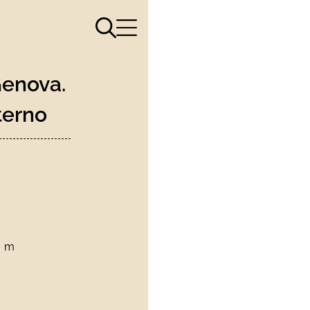
Apri il menù di ricerca
Apri il menù di navigazione
Genova.
nterno
m