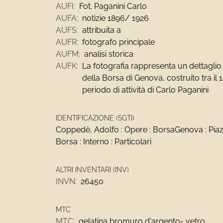
AUFI:
Fot. Paganini Carlo
AUFA:
notizie 1896/ 1926
AUFS:
attribuita a
AUFR:
fotografo principale
AUFM:
analisi storica
AUFK:
La fotografia rappresenta un dettaglio
della Borsa di Genova, costruito tra il 1
periodo di attività di Carlo Paganini
IDENTIFICAZIONE (SGTI)
Coppedè, Adolfo : Opere : BorsaGenova : Piazz
Borsa : Interno : Particolari
ALTRI INVENTARI (INV)
INVN:
26450
MTC
MTC:
gelatina bromuro d'argento- vetro