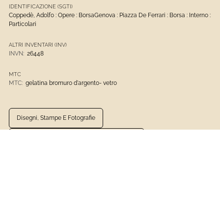
IDENTIFICAZIONE (SGTI)
Coppedè, Adolfo : Opere : BorsaGenova : Piazza De Ferrari : Borsa : Interno :
Particolari
ALTRI INVENTARI (INV)
INVN:
26448
MTC
MTC:
gelatina bromuro d'argento- vetro
Disegni, Stampe E Fotografie
Archivio Fotografico Del Comune Di Genova
Gelatina Bromuro D'argento- Vetro
1901 - Presente
Fotografia