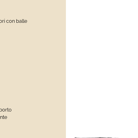
ori con balle
 porto
ente