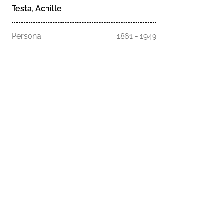
Testa, Achille
Persona
1861 - 1949
Homepage
Musei
Esplora la s
Comune di Genova - Palazzo Tursi
Chi siamo
Via Garibaldi 9 - 16124 Genova
C.F. / P.iva 00856930102