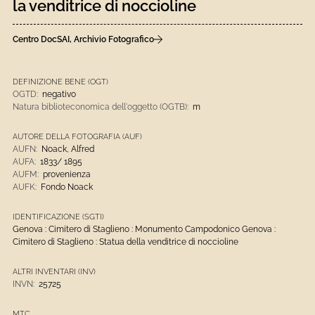
la venditrice di noccioline
Centro DocSAI, Archivio Fotografico
DEFINIZIONE BENE (OGT)
OGTD:
negativo
Natura biblioteconomica dell'oggetto (OGTB):
m
AUTORE DELLA FOTOGRAFIA (AUF)
AUFN:
Noack, Alfred
AUFA:
1833/ 1895
AUFM:
provenienza
AUFK:
Fondo Noack
IDENTIFICAZIONE (SGTI)
Genova : Cimitero di Staglieno : Monumento Campodonico Genova :
Cimitero di Staglieno : Statua della venditrice di noccioline
ALTRI INVENTARI (INV)
INVN:
25725
MTC