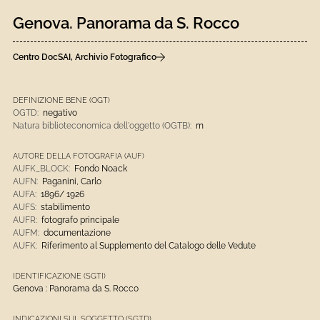
Genova. Panorama da S. Rocco
Centro DocSAI, Archivio Fotografico
DEFINIZIONE BENE (OGT)
OGTD:
negativo
Natura biblioteconomica dell'oggetto (OGTB):
m
AUTORE DELLA FOTOGRAFIA (AUF)
AUFK_BLOCK:
Fondo Noack
AUFN:
Paganini, Carlo
AUFA:
1896/ 1926
AUFS:
stabilimento
AUFR:
fotografo principale
AUFM:
documentazione
AUFK:
Riferimento al Supplemento del Catalogo delle Vedute
IDENTIFICAZIONE (SGTI)
Genova : Panorama da S. Rocco
INDICAZIONI SUL SOGGETTO (SGTD)