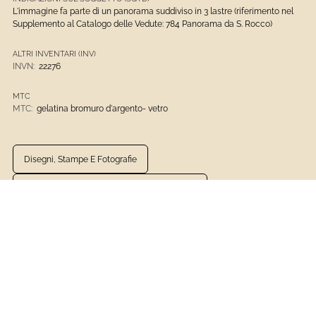
L'immagine fa parte di un panorama suddiviso in 3 lastre (riferimento nel
Supplemento al Catalogo delle Vedute: 784 Panorama da S. Rocco)
ALTRI INVENTARI (INV)
INVN:
22276
MTC
MTC:
gelatina bromuro d'argento- vetro
Disegni, Stampe E Fotografie
Archivio Fotografico Del Comune Di Genova
Gelatina Bromuro D'argento- Vetro
1901 - Presente
Fotografia