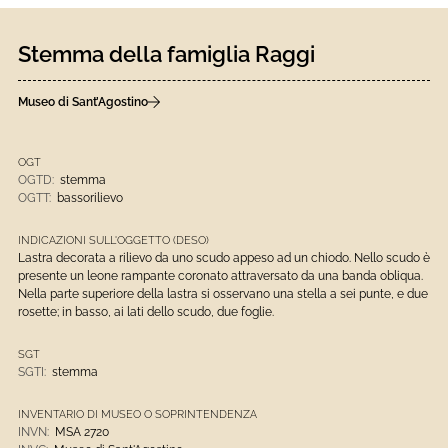
Stemma della famiglia Raggi
Museo di Sant’Agostino
OGT
OGTD:
stemma
OGTT:
bassorilievo
INDICAZIONI SULL'OGGETTO (DESO)
Lastra decorata a rilievo da uno scudo appeso ad un chiodo. Nello scudo è
presente un leone rampante coronato attraversato da una banda obliqua.
Nella parte superiore della lastra si osservano una stella a sei punte, e due
rosette; in basso, ai lati dello scudo, due foglie.
SGT
SGTI:
stemma
INVENTARIO DI MUSEO O SOPRINTENDENZA
INVN:
MSA 2720