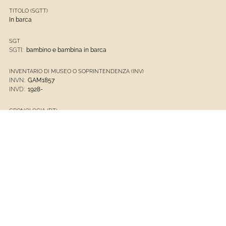
TITOLO (SGTT)
In barca
SGT
SGTI:
bambino e bambina in barca
INVENTARIO DI MUSEO O SOPRINTENDENZA (INV)
INVN:
GAM1857
INVD:
1928-
CRONOLOGIA (DT)
DTZS:
terzo quarto
DTM:
documentazione
DTZG:
XX
DTSI:
1950
DTSV:
post
DTSF:
1968
DTSL:
ante
MTC
MTC:
carta- acquerellatura