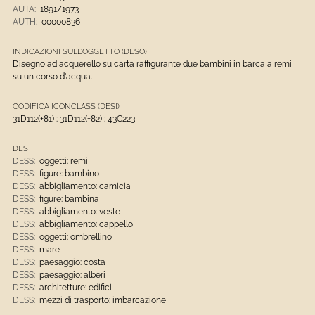
AUTA:
1891/1973
AUTH:
00000836
INDICAZIONI SULL'OGGETTO (DESO)
Disegno ad acquerello su carta raffigurante due bambini in barca a remi
su un corso d'acqua.
CODIFICA ICONCLASS (DESI)
31D112(+81) : 31D112(+82) : 43C223
DES
DESS:
oggetti: remi
DESS:
figure: bambino
DESS:
abbigliamento: camicia
DESS:
figure: bambina
DESS:
abbigliamento: veste
DESS:
abbigliamento: cappello
DESS:
oggetti: ombrellino
DESS:
mare
DESS:
paesaggio: costa
DESS:
paesaggio: alberi
DESS:
architetture: edifici
DESS:
mezzi di trasporto: imbarcazione