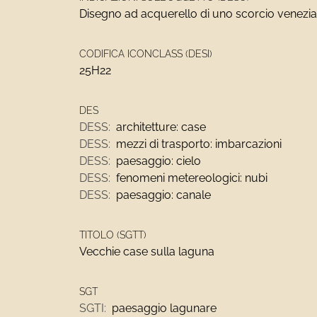
Disegno ad acquerello di uno scorcio venezia
CODIFICA ICONCLASS (DESI)
25H22
DES
DESS:
architetture: case
DESS:
mezzi di trasporto: imbarcazioni
DESS:
paesaggio: cielo
DESS:
fenomeni metereologici: nubi
DESS:
paesaggio: canale
TITOLO (SGTT)
Vecchie case sulla laguna
SGT
SGTI:
paesaggio lagunare