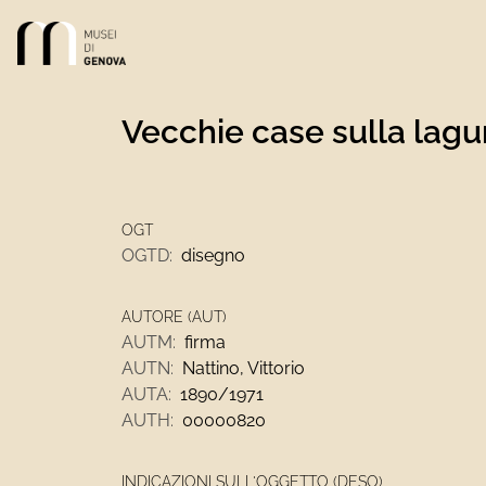
Link alla homepage
Vecchie case sulla lag
OGT
OGTD:
disegno
AUTORE (AUT)
AUTM:
firma
AUTN:
Nattino, Vittorio
AUTA:
1890/1971
AUTH:
00000820
INDICAZIONI SULL'OGGETTO (DESO)