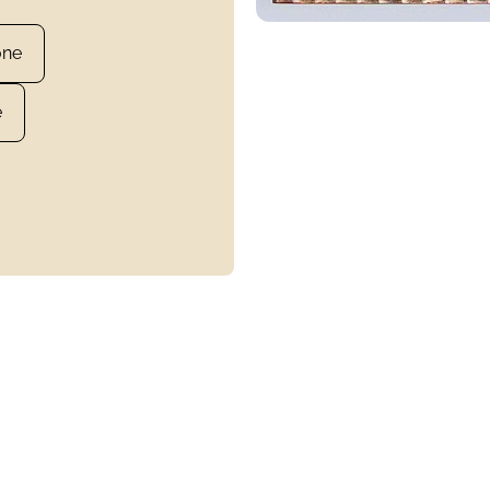
one
e