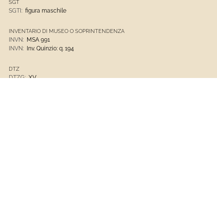
SGT
SGTI:
figura maschile
INVENTARIO DI MUSEO O SOPRINTENDENZA
INVN:
MSA 991
INVN:
Inv. Quinzio: q. 194
DTZ
DTZG:
XV
CRONOLOGIA (DT)
DTZS:
seconda metà
MTC
MTC:
marmo
NOTIZIE STORICO-CRITICHE (NSC)
La lapide fu rinvenuta durante lavori di restauro (1898) nella Chiesa di San
Pietro di Cremeno in Val Polcevera, dove era stata usata, rovesciata e
ritagliata, come predella dell'altar maggiore. Documentazione d'archivio
ha consentito di attribuire l'opera ad una antico sepolcro della famiglia
Grillo nella chiesa di San Benigno di Capodifaro, da cui fu rimossa nel
1805.