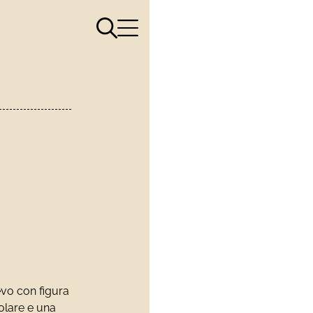
Apri il menù di ricerca
Apri il menù di navigazione
evo con figura
olare e una