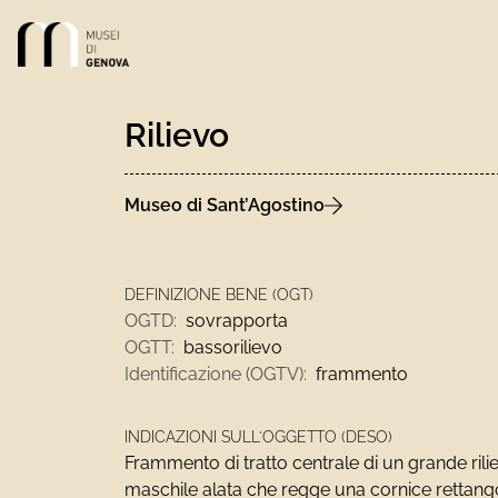
Link alla homepage
Rilievo
Museo di Sant’Agostino
DEFINIZIONE BENE (OGT)
OGTD:
sovrapporta
OGTT:
bassorilievo
Identificazione (OGTV):
frammento
INDICAZIONI SULL'OGGETTO (DESO)
Frammento di tratto centrale di un grande rili
maschile alata che regge una cornice rettang