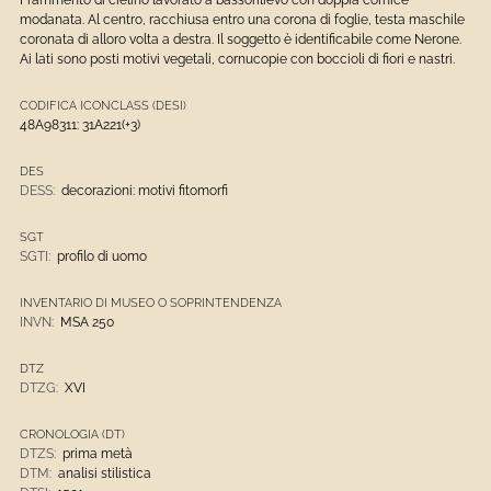
Frammento di cielino lavorato a bassorilievo con doppia cornice
modanata. Al centro, racchiusa entro una corona di foglie, testa maschile
coronata di alloro volta a destra. Il soggetto è identificabile come Nerone.
Ai lati sono posti motivi vegetali, cornucopie con boccioli di fiori e nastri.
CODIFICA ICONCLASS (DESI)
48A98311: 31A221(+3)
DES
DESS:
decorazioni: motivi fitomorfi
SGT
SGTI:
profilo di uomo
INVENTARIO DI MUSEO O SOPRINTENDENZA
INVN:
MSA 250
DTZ
DTZG:
XVI
CRONOLOGIA (DT)
DTZS:
prima metà
DTM:
analisi stilistica