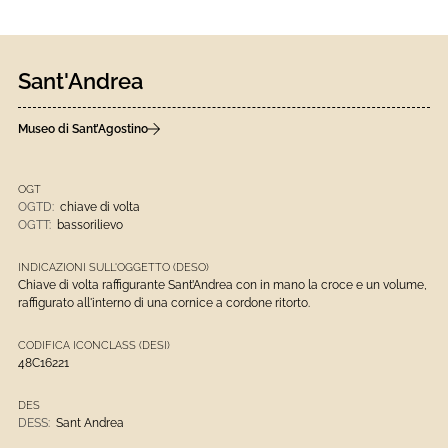
Sant'Andrea
Museo di Sant’Agostino
OGT
OGTD:
chiave di volta
OGTT:
bassorilievo
INDICAZIONI SULL'OGGETTO (DESO)
Chiave di volta raffigurante Sant’Andrea con in mano la croce e un volume,
raffigurato all'interno di una cornice a cordone ritorto.
CODIFICA ICONCLASS (DESI)
48C16221
DES
DESS:
Sant Andrea