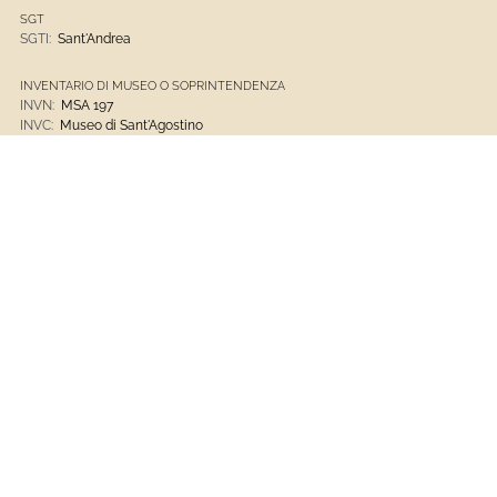
SGT
SGTI:
Sant'Andrea
INVENTARIO DI MUSEO O SOPRINTENDENZA
INVN:
MSA 197
INVC:
Museo di Sant'Agostino
DTZ
DTZG:
XV
CRONOLOGIA (DT)
DTM:
analisi stilistica
DTSI:
1401
DTSV:
post
DTSF:
1499
DTSL:
ante
MTC
MTC:
pietra nera di promontorio
Opere D'arte
Museo Di Sant'Agostino