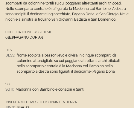
scomparti da colonnine tortili su cui poggiano altrettanti archi trilobati.
Nello scomparto centrale è raffigurata la Madonna col Bambino. A destra
sono scolpiti il dedicante inginocchiato, Pagano Doria, e San Giorgio. Nelle
nicchie a sinistra si trovano San Giovanni Battista e San Domenico.
CODIFICA ICONCLASS (DESI)
61B2(PAGANO DORIA)1
DES
DESS:
fronte scolpita a bassorilievo e divisa in cinque scomparti da
columine attorcigliate su cui poggiano altrettanti archi trilobati
nello scomparto centrale è la Madonna col Bambino nello
scomparto a destra sono figurati il dedicante (Pagano Doria
SGT
SGTI:
Madonna con Bambino e donatori e Santi
INVENTARIO DI MUSEO O SOPRINTENDENZA
INVN:
MSA 43
INVC:
Museo di Sant'Agostino
DTZ
DTZG:
XIV