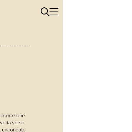
Apri il menù di ricerca
Apri il menù di navigazione
decorazione
 volta verso
o, circondato