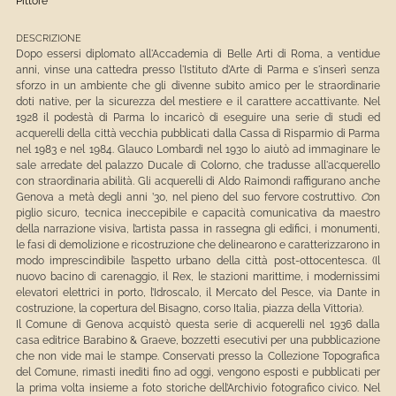
Pittore
DESCRIZIONE
Dopo essersi diplomato all'Accademia di Belle Arti di Roma, a ventidue
anni, vinse una cattedra presso l'Istituto d'Arte di Parma
e
s'inserì senza
sforzo in un ambiente che gli divenne subito amico per le straordinarie
doti native, per la sicurezza del mestiere e il carattere accattivante. Nel
1928 il podestà di Parma lo incaricò di eseguire una serie di studi ed
acquerelli della città vecchia pubblicati dalla Cassa di Risparmio di Parma
nel 1983 e nel 1984. Glauco Lombardi nel 1930 lo aiutò ad immaginare le
sale arredate del palazzo Ducale di Colorno, che tradusse all'acquerello
con straordinaria abilità. Gli acquerelli di Aldo Raimondi raffigurano
anche
Genova a metà degli anni ’30, nel pieno del suo fervore costruttivo
.
C
on
piglio sicuro, tecnica ineccepibile e capacità comunicativa da maestro
della narrazione visiva, l’artista passa in rassegna gli edifici, i monumenti,
le fasi di demolizione e ricostruzione che delinearono e caratterizzarono in
modo imprescindibile l’aspetto urbano della città post-ottocentesca. (Il
nuovo bacino di carenaggio, il Rex, le stazioni marittime, i modernissimi
elevatori elettrici in porto, l’Idroscalo, il Mercato del Pesce, via Dante in
costruzione, la copertura del Bisagno, corso Italia, piazza della Vittoria).
Il Comune di Genova acquistò questa serie di acquerelli nel 1936 dalla
casa editrice Barabino & Graeve, bozzetti esecutivi per una pubblicazione
che non vide mai le stampe. Conservati presso la Collezione Topografica
del Comune, rimasti inediti fino ad oggi, vengono esposti e pubblicati per
la prima volta insieme a foto storiche dell’Archivio fotografico civico. Nel