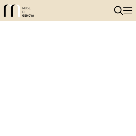
Link alla homepage
Apri il men
Apri 